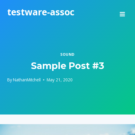
Skip
testware-assoc
to
content
SOUND
Sample Post #3
By
NathanMitchell
May 21, 2020